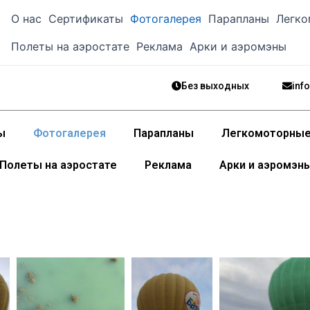
О нас
Сертификаты
Фотогалерея
Парапланы
Легко
Полеты на аэростате
Реклама
Арки и аэромэны
Без выходных
inf
ы
Фотогалерея
Парапланы
Легкомоторные
Полеты на аэростате
Реклама
Арки и аэромэн