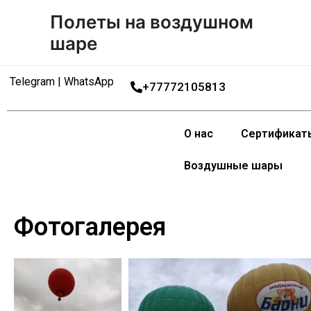
Перейти
Полеты на воздушном
к
шаре
содержимому
Telegram | WhatsApp
+77772105813
О нас
Сертификат
Воздушные шары
Фотогалерея