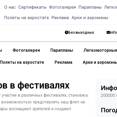
О нас
Сертификаты
Фотогалерея
Парапланы
Легко
Полеты на аэростате
Реклама
Арки и аэромэны
Без выходных
inf
ы
Фотогалерея
Парапланы
Легкомоторные
Полеты на аэростате
Реклама
Арки и аэромэн
ов в фестивалях
Инфо
участие в различных фестивалях, становясь
200000 
 возможностью представлять наш флот на
ары восхищают зрителей и создают
Пого