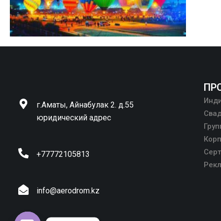
ПР
Инд
г.Аматы, Айнабулак 2. д.55
Сва
юридический адрес
Гру
Кор
Сер
+77772105813
Рекл
info@aerodrom.kz