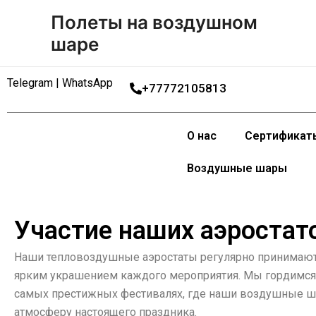
Перейти
Полеты на воздушном
к
шаре
содержимому
Telegram | WhatsApp
+77772105813
О нас
Сертификат
Воздушные шары
Участие наших аэростат
Наши тепловоздушные аэростаты регулярно принимают 
ярким украшением каждого мероприятия. Мы гордимся
самых престижных фестивалях, где наши воздушные ш
атмосферу настоящего праздника.