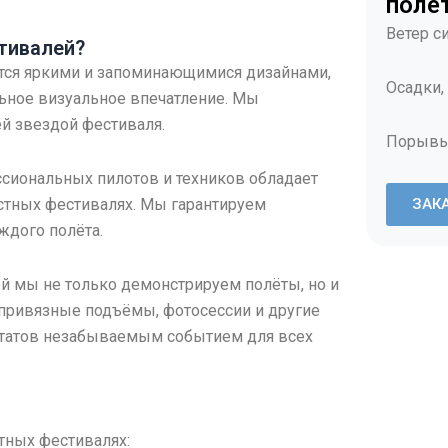
поле
Ветер с
тивалей?
ются яркими и запоминающимися дизайнами,
Осадки,
ьное визуальное впечатление. Мы
й звездой фестиваля.
Порывы
ссиональных пилотов и техников обладает
тных фестивалях. Мы гарантируем
ЗАК
ждого полёта.
ей мы не только демонстрируем полёты, но и
 привязные подъёмы, фотосессии и другие
остатов незабываемым событием для всех
тных фестивалях: