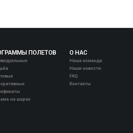
ОГРАММЫ ПОЛЕТОВ
О НАС
ивидуальные
Наша команда
дьба
Наши новости
пповые
FAQ
поративные
Контакты
тификаты
ама на шарах