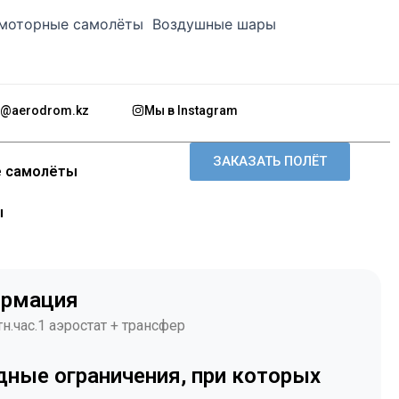
моторные самолёты
Воздушные шары
o@aerodrom.kz
Мы в Instagram
ЗАКАЗАТЬ ПОЛЁТ
 самолёты
ы
рмация
тн.час.1 аэростат + трансфер
дные ограничения, при которых