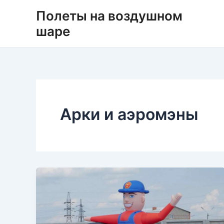
Перейти
Постраничная
Полеты на воздушном
к
навигация
шаре
содержимому
записи
Арки и аэромэны