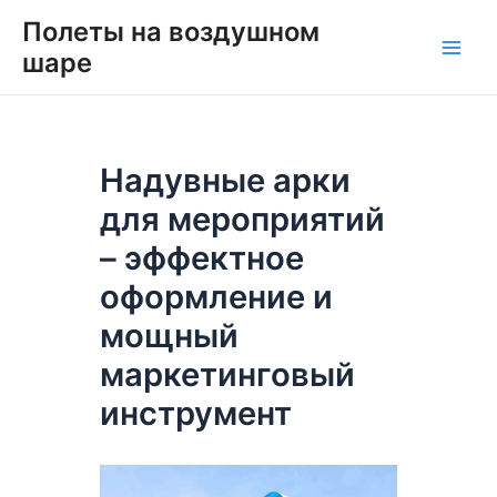
Перейти
Навигация
Main
Полеты на воздушном
к
по
шаре
Men
содержимому
записям
Надувные арки
для мероприятий
– эффектное
оформление и
мощный
маркетинговый
инструмент