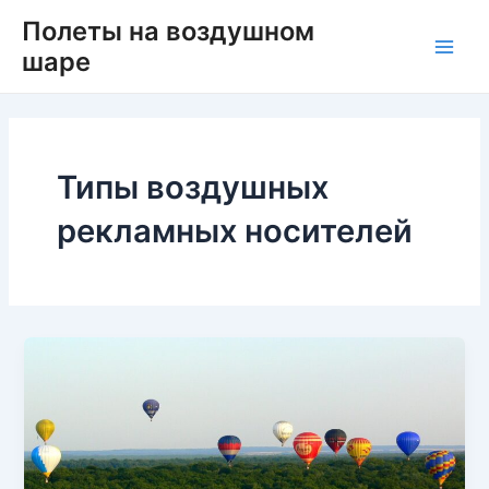
Перейти
Main
Полеты на воздушном
к
шаре
Men
содержимому
Типы воздушных
рекламных носителей