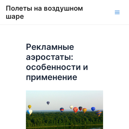
Перейти
Навигация
Main
Полеты на воздушном
к
по
шаре
Men
содержимому
записям
Рекламные
аэростаты:
особенности и
применение