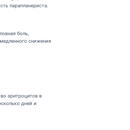
сть парапланериста.
ловная боль,
емедленного снижения
тво эритроцитов в
есколько дней и