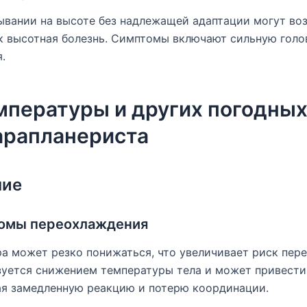
ывании на высоте без надлежащей адаптации могут во
к высотная болезнь. Симптомы включают сильную голо
.
мпературы и других погодных
арапланериста
ние
томы переохлаждения
а может резко понижаться, что увеличивает риск пер
зуется снижением температуры тела и может привести
ая замедленную реакцию и потерю координации.