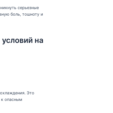
зникнуть серьезные
вную боль, тошноту и
 условий на
еохлаждения. Это
 к опасным