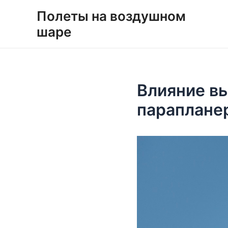
Перейти
Навигация
Полеты на воздушном
к
по
шаре
содержимому
записям
Влияние вы
параплане