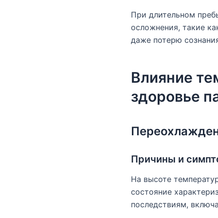
При длительном преб
осложнения, такие ка
даже потерю сознания
Влияние те
здоровье п
Переохлажде
Причины и симп
На высоте температур
состояние характери
последствиям, включ