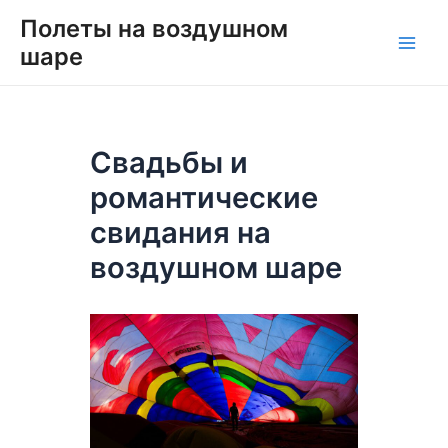
Перейти
Навигация
Main
Полеты на воздушном
к
по
шаре
Men
содержимому
записям
Свадьбы и
романтические
свидания на
воздушном шаре