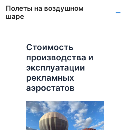
Перейти
Навигация
Main
Полеты на воздушном
к
по
шаре
Men
содержимому
записям
Стоимость
производства и
эксплуатации
рекламных
аэростатов