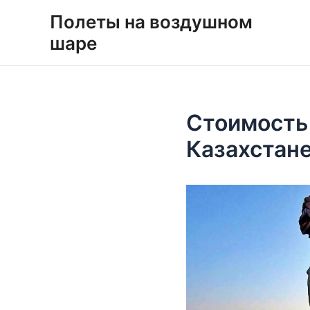
Перейти
Навигация
Полеты на воздушном
к
по
шаре
содержимому
записям
Стоимость
Казахстане