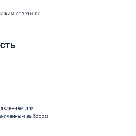
ложим советы по
сть
равлением для
раниченным выбором