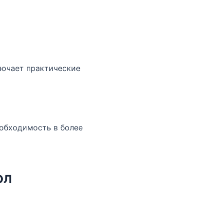
лючает практические
еобходимость в более
ол