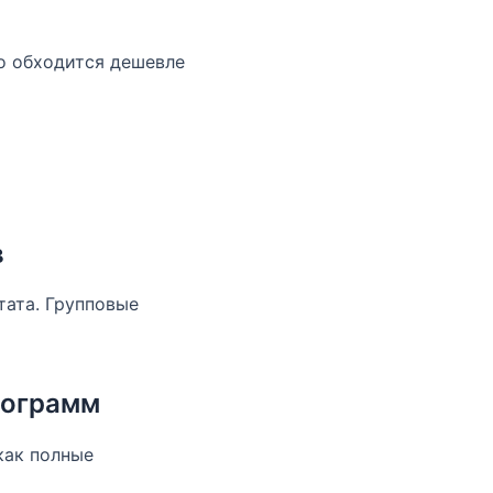
то обходится дешевле
в
тата. Групповые
рограмм
как полные