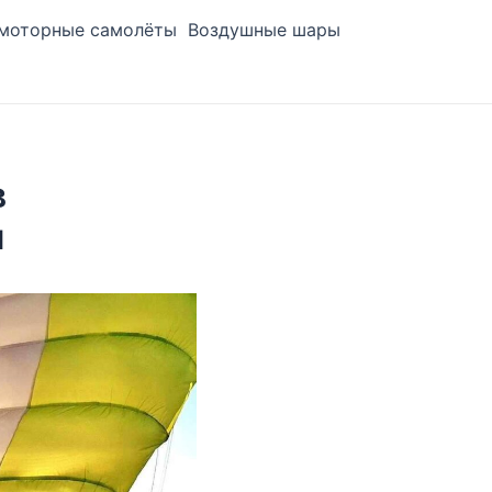
моторные самолёты
Воздушные шары
в
й