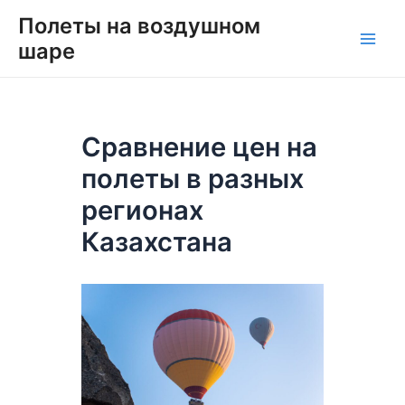
Перейти
Навигация
Main
Полеты на воздушном
к
по
шаре
Men
содержимому
записям
Сравнение цен на
полеты в разных
регионах
Казахстана