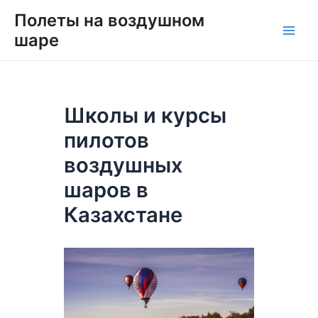
Перейти
Навигация
Main
Полеты на воздушном
к
по
шаре
Men
содержимому
записям
Школы и курсы
пилотов
воздушных
шаров в
Казахстане