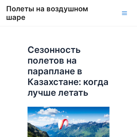
Перейти
Навигация
Main
Полеты на воздушном
к
по
шаре
Men
содержимому
записям
Сезонность
полетов на
параплане в
Казахстане: когда
лучше летать