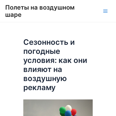
Перейти
Навигация
Main
Полеты на воздушном
к
по
шаре
Men
содержимому
записям
Сезонность и
погодные
условия: как они
влияют на
воздушную
рекламу