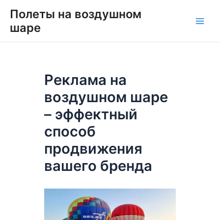
Перейти
Навигация
Main
Полеты на воздушном
к
по
шаре
Men
содержимому
записям
Реклама на
воздушном шаре
– эффектный
способ
продвижения
вашего бренда