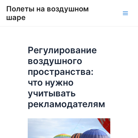
Перейти
Навигация
Main
Полеты на воздушном
к
по
шаре
Men
содержимому
записям
Регулирование
воздушного
пространства:
что нужно
учитывать
рекламодателям