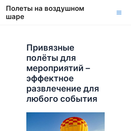
Перейти
Навигация
Main
Полеты на воздушном
к
по
шаре
Men
содержимому
записям
Привязные
полёты для
мероприятий –
эффектное
развлечение для
любого события