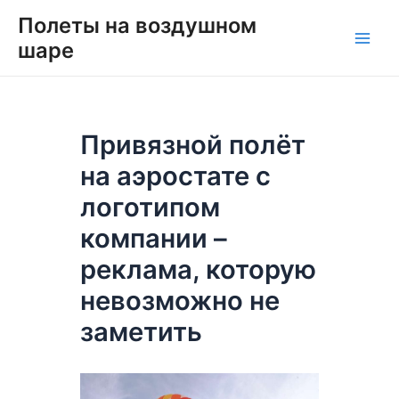
Перейти
Навигация
Main
Полеты на воздушном
к
по
шаре
Men
содержимому
записям
Привязной полёт
на аэростате с
логотипом
компании –
реклама, которую
невозможно не
заметить