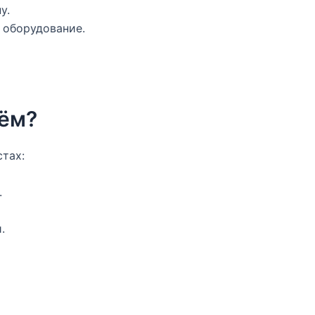
у.
 оборудование.
ъём?
тах:
.
.