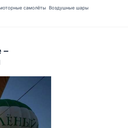
моторные самолёты
Воздушные шары
 –
й