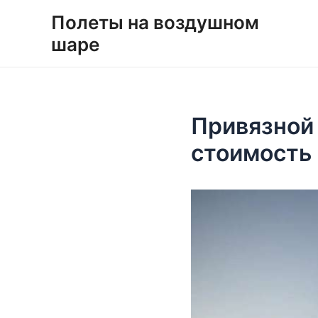
Перейти
Навигация
Полеты на воздушном
к
по
шаре
содержимому
записям
Привязной
стоимость