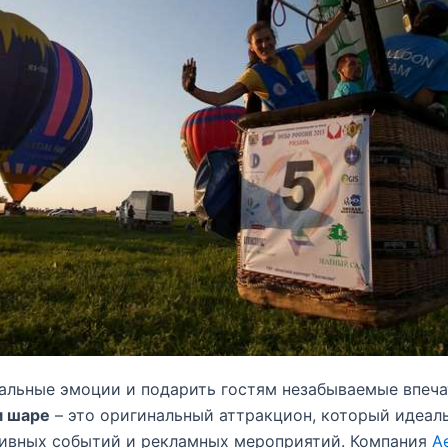
кальные эмоции и подарить гостям незабываемые впеч
м шаре
– это оригинальный аттракцион, который идеал
тивных событий и рекламных мероприятий. Компания
A