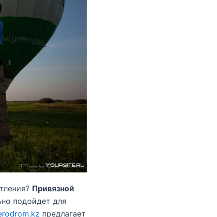
атления?
Привязной
ьно подойдет для
erodrom.kz
предлагает