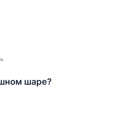
х.
ушном шаре?