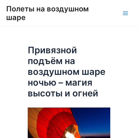
Перейти
Навигация
Main
Полеты на воздушном
к
по
шаре
Men
содержимому
записям
Привязной
подъём на
воздушном шаре
ночью – магия
высоты и огней