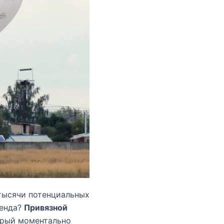
 тысячи потенциальных
ренда?
Привязной
орый моментально