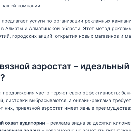
 вашей компании.
z
предлагает услуги по организации рекламных кампан
 в Алматы и Алматинской области. Этот метод реклам
тий, городских акций, открытия новых магазинов и м
вязной аэростат – идеальны
?
 продвижения часто теряют свою эффективность: бан
й, листовки выбрасываются, а онлайн-реклама требуе
от них, привязной аэростат имеет явные преимущества
й охват аудитории
– реклама видна за десятки киломе
зуальная подача
– невозможно не заметить гигантски