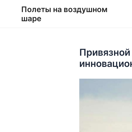
Перейти
Навигация
Полеты на воздушном
к
по
шаре
содержимому
записям
Привязной 
инновацио