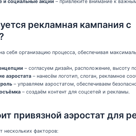
е и социальные акции
– привлеките внимание к важны
зуется рекламная кампания с
?
на себя организацию процесса, обеспечивая максимал
концепции
– согласуем дизайн, расположение, высоту п
ие аэростата
– нанесём логотип, слоган, рекламное со
троль
– управляем аэростатом, обеспечиваем безопасно
еосъёмка
– создаём контент для соцсетей и рекламы.
оит привязной аэростат для 
от нескольких факторов: