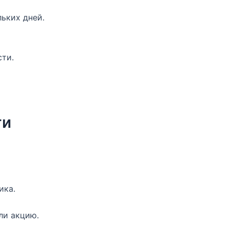
льких дней.
ти.
ти
ика.
ли акцию.