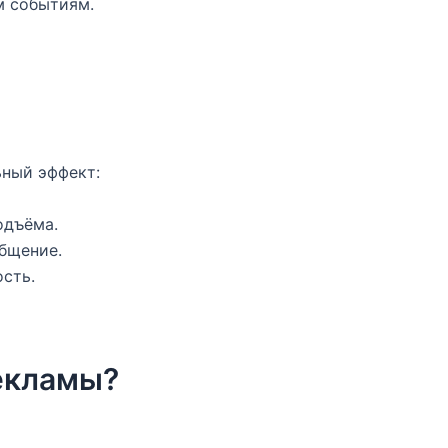
м событиям.
ьный эффект:
одъёма.
общение.
сть.
рекламы?