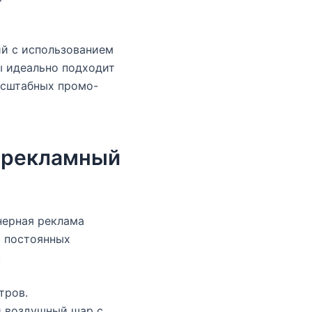
ий с использованием
ы идеально подходит
асштабных промо-
й рекламный
нерная реклама
т постоянных
:
тров.
й воздушный шар с