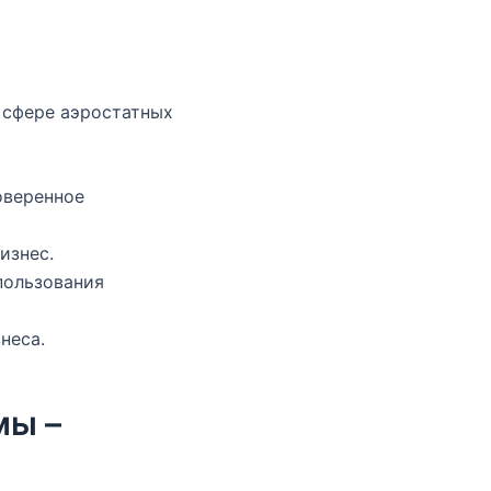
 сфере аэростатных
оверенное
изнес.
пользования
неса.
мы –