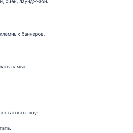
, сцен, лаундж-зон.
кламных баннеров.
елать самые
ростатного шоу:
тата.