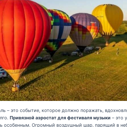
ь – это событие, которое должно поражать, вдохновля
лго.
Привязной аэростат для фестиваля музыки
– это 
ь особенным. Огромный воздушный шар, парящий в неб