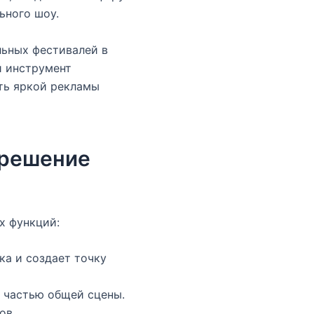
ьного шоу.
льных фестивалей в
й инструмент
ть яркой рекламы
 решение
х функций:
ка и создает точку
 частью общей сцены.
ов.