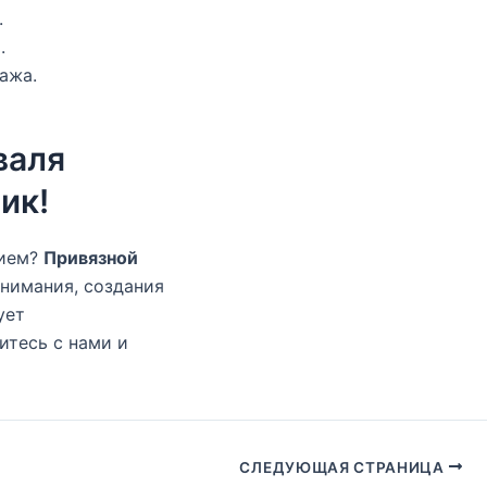
.
.
ажа.
валя
ик!
тием?
Привязной
внимания, создания
ует
итесь с нами и
СЛЕДУЮЩАЯ СТРАНИЦА