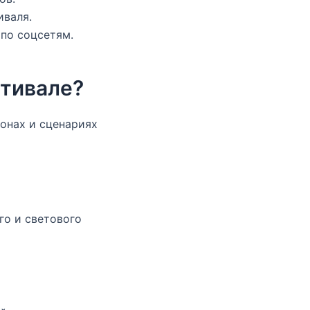
иваля.
по соцсетям.
стивале?
онах и сценариях
го и светового