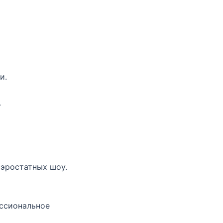
и.
.
аэростатных шоу.
ссиональное