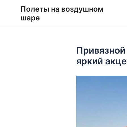
Перейти
Навигация
Полеты на воздушном
к
по
шаре
содержимому
записям
Привязной 
яркий акце