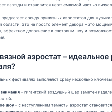
ает взгляды и становится неотъемлемой частью визуал
z
предлагает аренду привязных аэростатов для музыка
 области. Это не просто элемент декора – это мощны
я, эффектное дополнение к световым шоу и возможнос
ия.
вязной аэростат – идеальное
аля?
льных фестивалях выполняют сразу несколько ключевы
 внимания
– гигантский воздушный шар заметен издале
остей.
вое шоу
– с наступлением темноты аэростат становится
ая ценность
– нанесение логотипов и рекламных слоган