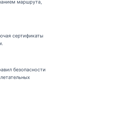
занием маршрута,
лючая сертификаты
м.
равил безопасности
 летательных