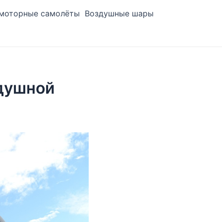
моторные самолёты
Воздушные шары
душной