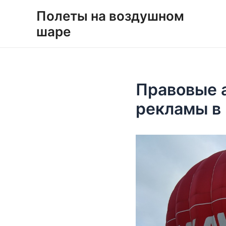
Перейти
Навигация
Полеты на воздушном
к
по
шаре
содержимому
записям
Правовые 
рекламы в