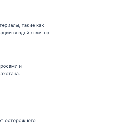
териалы, такие как
зации воздействия на
бросами и
ахстана.
ет осторожного
.