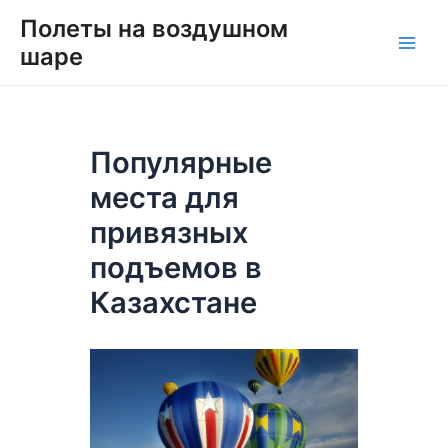
Перейти
Навигация
Main
Полеты на воздушном
к
по
шаре
Men
содержимому
записям
Популярные
места для
привязных
подъемов в
Казахстане