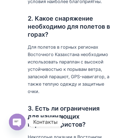
условия наиболее благоприятны.
2. Какое снаряжение
необходимо для полетов в
горах?
Для полетов в горных регионах
Восточного Казахстана необходимо
использовать параплан с высокой
устойчивостью к порывам ветра,
запасной парашют, GPS-навигатор, а
также теплую одежду и защитные
очки.
3. Есть ли ограничения
для начинающих
Контакты
парапланеристов?
Open
chaty
Некоторые локации в Восточном