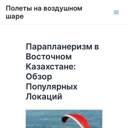
Перейти
Навигация
Main
Полеты на воздушном
к
по
шаре
Men
содержимому
записям
Парапланеризм в
Восточном
Казахстане:
Обзор
Популярных
Локаций