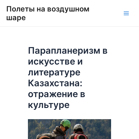
Перейти
Навигация
Main
Полеты на воздушном
к
по
шаре
Men
содержимому
записям
Парапланеризм в
искусстве и
литературе
Казахстана:
отражение в
культуре