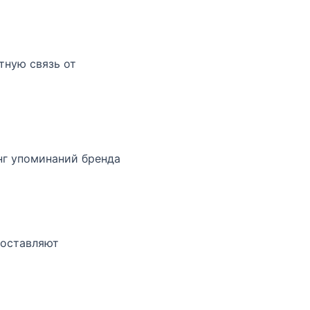
тную связь от
нг упоминаний бренда
доставляют