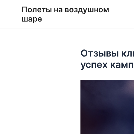
Перейти
Навигация
Полеты на воздушном
к
по
шаре
содержимому
записям
Отзывы кли
успех кам