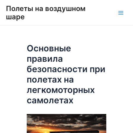
Перейти
Навигация
Main
Полеты на воздушном
к
по
шаре
Men
содержимому
записям
Основные
правила
безопасности при
полетах на
легкомоторных
самолетах