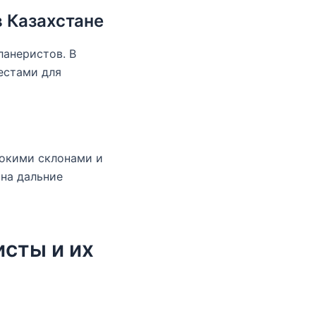
в Казахстане
ланеристов. В
естами для
сокими склонами и
на дальние
сты и их