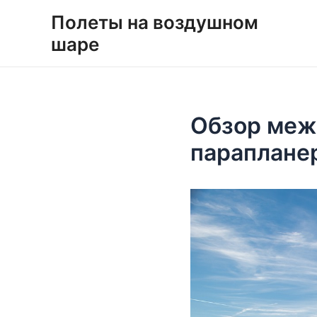
Перейти
Навигация
Полеты на воздушном
к
по
шаре
содержимому
записям
Обзор меж
парапланер