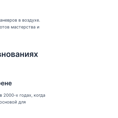
невров в воздухе.
отов мастерства и
внованиях
рене
 2000-х годах, когда
 основой для