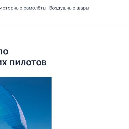
моторные самолёты
Воздушные шары
по
их пилотов