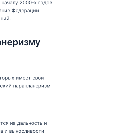
 началу 2000-х годов
дание Федерации
ний.
анеризму
оторых имеет свои
еский парапланеризм
тся на дальность и
а и выносливости.