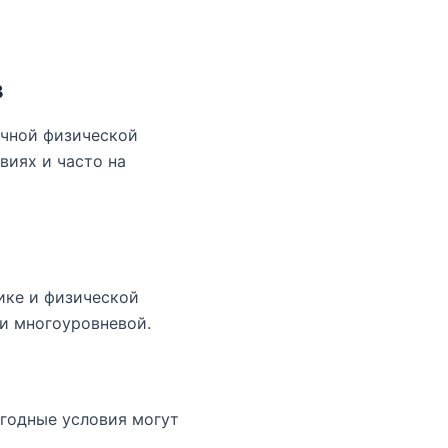
в
ичной физической
виях и часто на
ике и физической
 и многоуровневой.
огодные условия могут