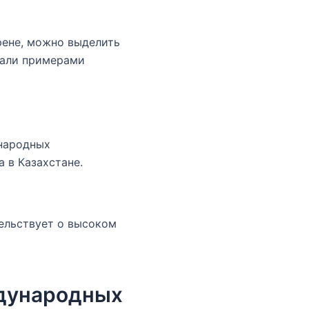
рене, можно выделить
тали примерами
ународных
 в Казахстане.
тельствует о высоком
ждународных