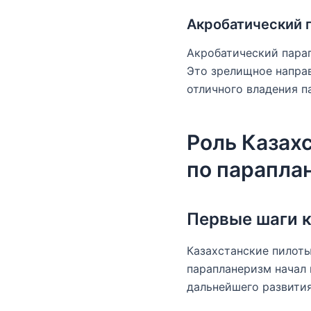
Акробатический 
Акробатический парап
Это зрелищное направ
отличного владения п
Роль Казах
по парапла
Первые шаги к
Казахстанские пилоты
парапланеризм начал 
дальнейшего развития