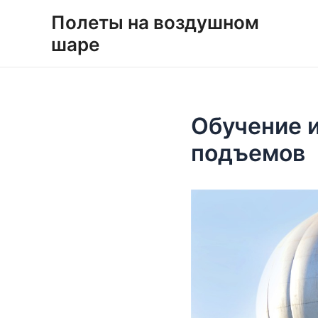
Перейти
Навигация
Полеты на воздушном
к
по
шаре
содержимому
записям
Обучение и
подъемов