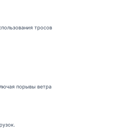
спользования тросов
ключая порывы ветра
рузок.