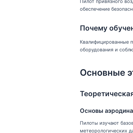
Пилот привязного воз
обеспечение безопас
Почему обуче
Квалифицированные п
оборудования и соблю
Основные э
Теоретическая
Основы аэродина
Пилоты изучают базов
метеорологических д