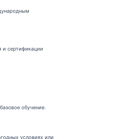
ждународным
я и сертификации
базовое обучение.
огодных условиях или