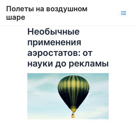
Перейти
Навигация
Main
Полеты на воздушном
к
по
шаре
Men
содержимому
записям
Необычные
применения
аэростатов: от
науки до рекламы