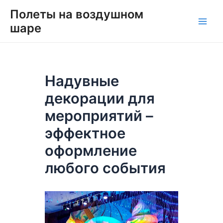
Перейти
Навигация
Main
Полеты на воздушном
к
по
шаре
Men
содержимому
записям
Надувные
декорации для
мероприятий –
эффектное
оформление
любого события