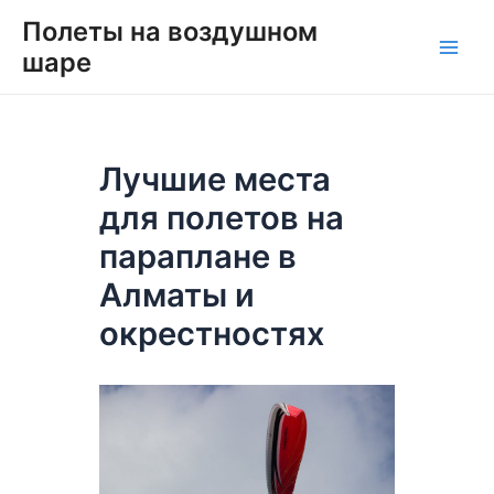
Перейти
Навигация
Main
Полеты на воздушном
к
по
шаре
Men
содержимому
записям
Лучшие места
для полетов на
параплане в
Алматы и
окрестностях