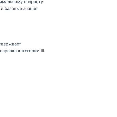
нимальному возрасту
 и базовые знания
тверждает
равка категории III.