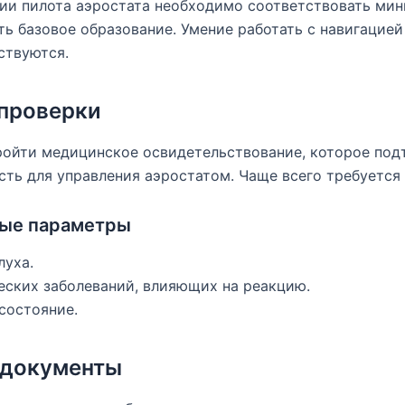
зии пилота аэростата необходимо соответствовать ми
еть базовое образование. Умение работать с навигацией
ствуются.
проверки
ройти медицинское освидетельствование, которое под
ть для управления аэростатом. Чаще всего требуется сп
мые параметры
луха.
еских заболеваний, влияющих на реакцию.
состояние.
 документы