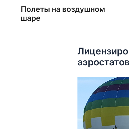
Перейти
Навигация
Полеты на воздушном
к
по
шаре
содержимому
записям
Лицензиро
аэростато