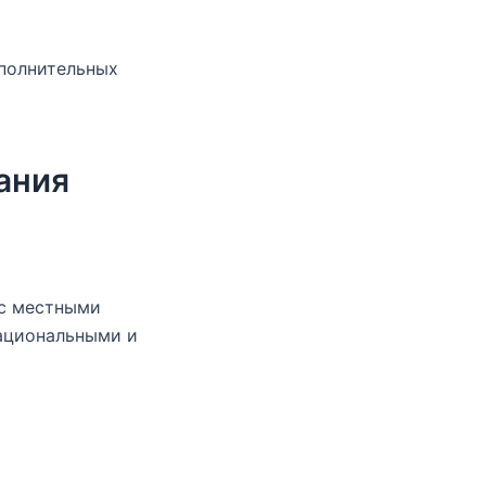
ополнительных
ания
 с местными
ациональными и