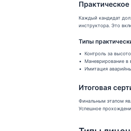
Практическое
Каждый кандидат дол
инструктора. Это вкл
Типы практическ
Контроль за высото
Маневрирование в 
Имитация аварийны
Итоговая сер
Финальным этапом явл
Успешное прохождение
Типы лицен