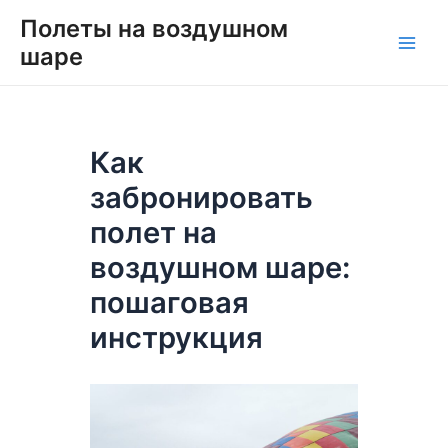
Перейти
Навигация
Main
Полеты на воздушном
к
по
шаре
Men
содержимому
записям
Как
забронировать
полет на
воздушном шаре:
пошаговая
инструкция