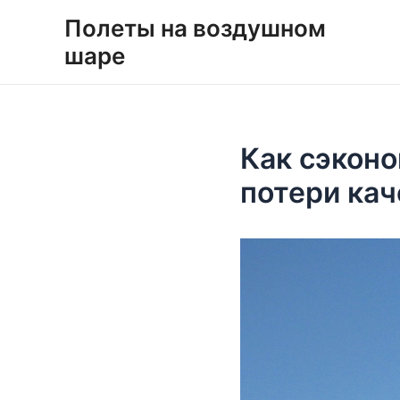
Перейти
Навигация
Полеты на воздушном
к
по
шаре
содержимому
записям
Как сэконо
потери кач