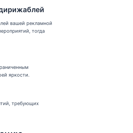
 дирижаблей
елей вашей рекламной
ероприятий, тогда
граниченным
оей яркости.
ятий, требующих