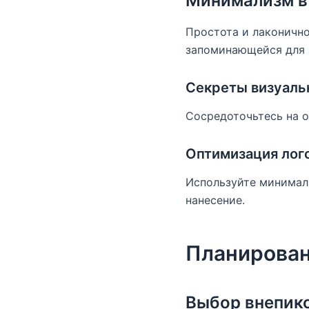
Минимализм в 
Простота и лаконично
запоминающейся для 
Секреты визуаль
Сосредоточьтесь на о
Оптимизация лог
Используйте минимали
нанесение.
Планирован
Выбор внепик