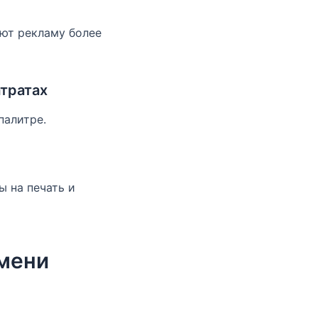
ают рекламу более
тратах
палитре.
 на печать и
мени