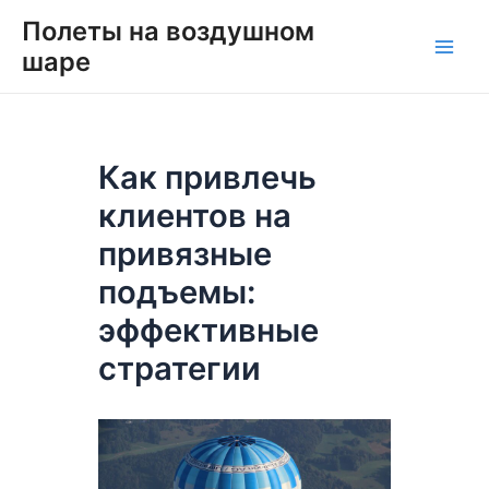
Перейти
Навигация
Main
Полеты на воздушном
к
по
шаре
Men
содержимому
записям
Как привлечь
клиентов на
привязные
подъемы:
эффективные
стратегии