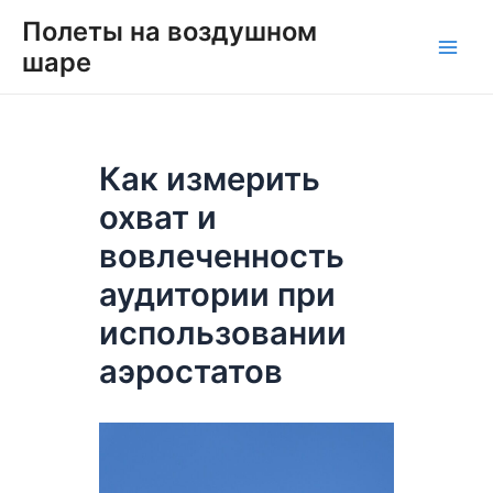
Перейти
Навигация
Main
Полеты на воздушном
к
по
шаре
Men
содержимому
записям
Как измерить
охват и
вовлеченность
аудитории при
использовании
аэростатов