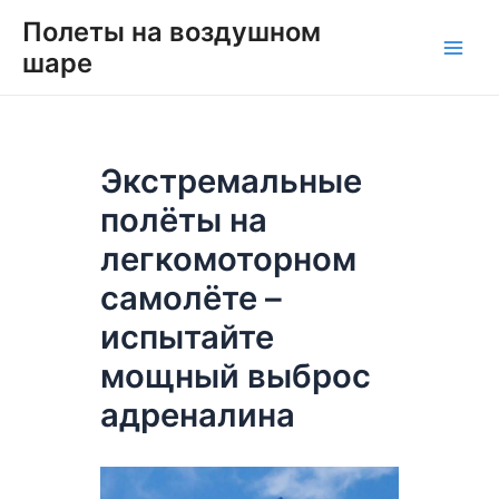
Перейти
Навигация
Main
Полеты на воздушном
к
по
шаре
Men
содержимому
записям
Экстремальные
полёты на
легкомоторном
самолёте –
испытайте
мощный выброс
адреналина