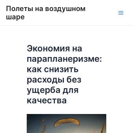
Перейти
Навигация
Main
Полеты на воздушном
к
по
шаре
Men
содержимому
записям
Экономия на
парапланеризме:
как снизить
расходы без
ущерба для
качества