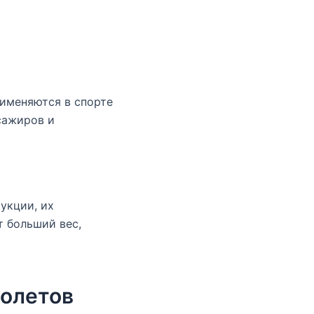
именяются в спорте
сажиров и
укции, их
т больший вес,
молетов