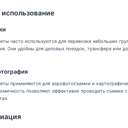
 использование
ки
ты часто используются для перевозки небольших груп
ия. Они удобны для деловых поездок, трансфера или д
ртография
еты применяются для аэрофотосъемки и картографичес
номичность позволяют эффективно проводить съемки с
тах.
виация