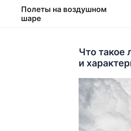
Перейти
Навигация
Полеты на воздушном
к
по
шаре
содержимому
записям
Что такое 
и характер