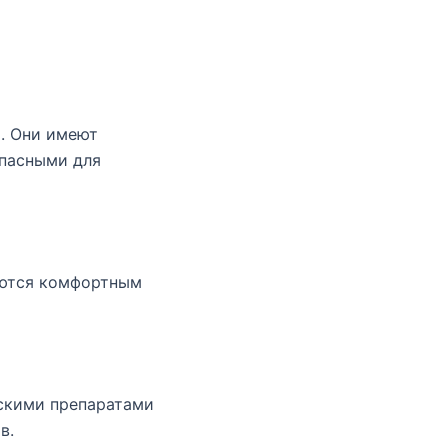
. Они имеют
опасными для
аются комфортным
скими препаратами
в.