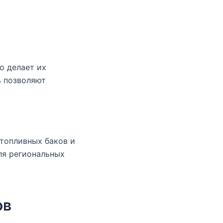
о делает их
ь позволяют
 топливных баков и
ля региональных
ов