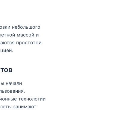
возки небольшого
летной массой и
чаются простотой
цией.
етов
ры начали
льзования.
ционные технологии
олеты занимают