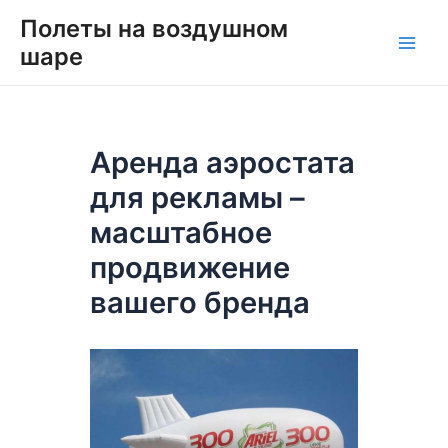
Перейти
Навигация
Main
Полеты на воздушном
к
по
шаре
Men
содержимому
записям
Аренда аэростата
для рекламы –
масштабное
продвижение
вашего бренда